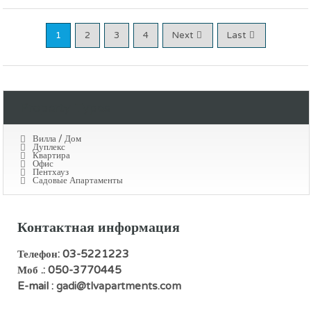
1
2
3
4
Next
Last
Property Types
Вилла / Дом
Дуплекс
Квартира
Офис
Пентхауз
Садовые Апартаменты
Контактная информация
Телефон: 03-5221223
Моб .: 050-3770445
E-mail :
gadi@tlvapartments.com