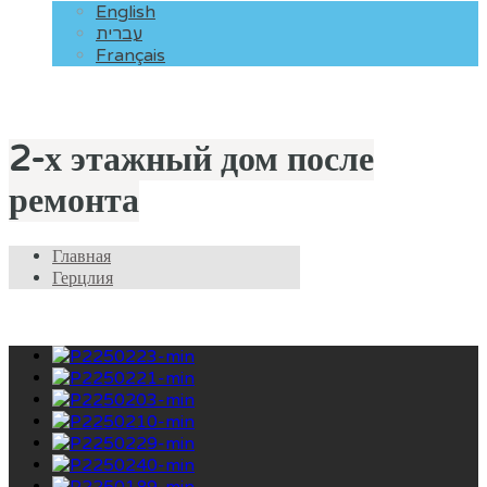
English
עברית
Français
2-х этажный дом после
ремонта
Главная
Герцлия