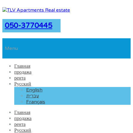
050-3770445
Menu
Главная
продажа
рента
Русский
English
עברית
Français
Главная
продажа
рента
Русский