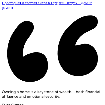
Просторная и светлая вилла в Герцлии Питуах.
Дом на
ремонт
Owning a home is a keystone of wealth… both financial
affluence and emotional security.