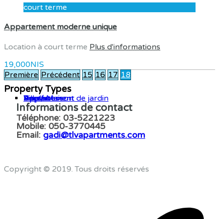
court terme
Appartement moderne unique
Location à court terme
Plus d'informations
19,000NIS
Première
Précédent
15
16
17
18
Property Types
Appartement
Appartement de jardin
Bureau
Duplex
Penthouse
Villa / Maison
Informations de contact
Téléphone: 03-5221223
Mobile: 050-3770445
Email:
gadi@tlvapartments.com
Copyright © 2019. Tous droits réservés