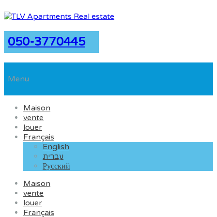
050-3770445
Menu
Maison
vente
louer
Français
English
עברית
Русский
Maison
vente
louer
Français