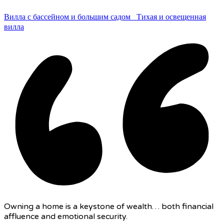
Вилла с бассейном и большим садом
Тихая и освещенная
вилла
Owning a home is a keystone of wealth… both financial
affluence and emotional security.