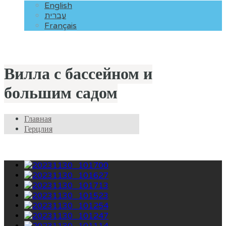
English
עברית
Français
Вилла с бассейном и
большим садом
Главная
Герцлия