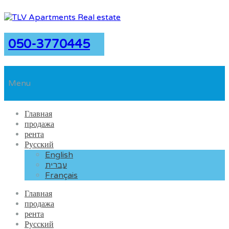
050-3770445
Menu
Главная
продажа
рента
Русский
English
עברית
Français
Главная
продажа
рента
Русский