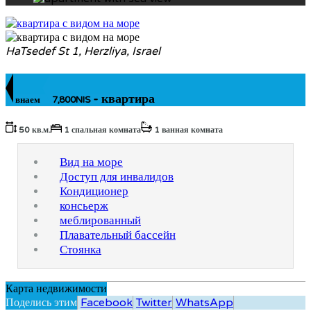
HaTsedef St 1, Herzliya, Israel
- квартира
внаем
7,800NIS
50 кв.м.
1 спальная комната
1 ванная комната
Вид на море
Доступ для инвалидов
Кондиционер
консьерж
меблированный
Плавательный бассейн
Стоянка
Карта недвижимости
Поделись этим
Facebook
Twitter
WhatsApp