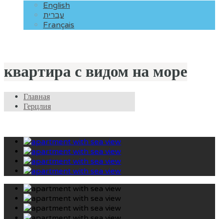
English
עברית
Français
квартира с видом на море
Главная
Герцлия