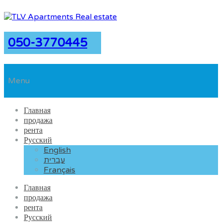
050-3770445
Menu
Главная
продажа
рента
Русский
English
עברית
Français
Главная
продажа
рента
Русский