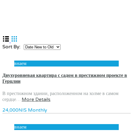
Sort By:
внаем
Двухуровневая квартира с садом в престижном проекте в
Герцлии
В престижном здании, расположенном на холме в самом
сердце…
More Details
24,000NIS Monthly
внаем