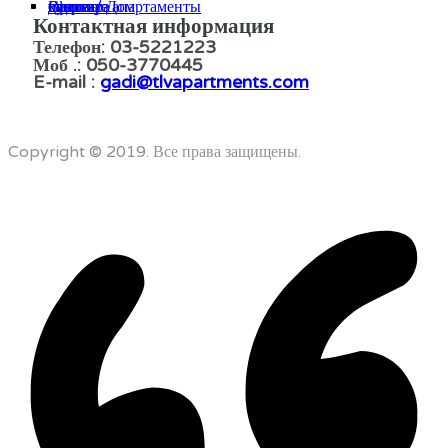
Вилла / Дом
дуплекс
квартира
офис
пентхауз
Садовые апартаменты
Контактная информация
Телефон: 03-5221223
Моб .: 050-3770445
E-mail :
gadi@tlvapartments.com
Copyright © 2019. Все права защищены.