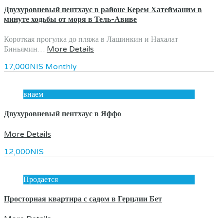
Двухуровневый пентхаус в районе Керем Хатейманим в
минуте ходьбы от моря в Тель-Авиве
Короткая прогулка до пляжа в Лашинкин и Нахалат
Биньямин…
More Details
17,000NIS Monthly
внаем
Двухуровневый пентхаус в Яффо
More Details
12,000NIS
Продается
Просторная квартира с садом в Герцлии Бет