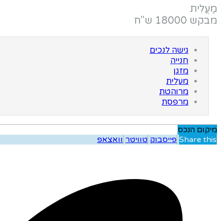
מַעֲלִית
מבקש 18000 ש"ח
גישה לנכים
חנייה
מזגן
מעלית
מרוהטת
מרפסת
מיקום הנכס
Share this
פייסבוק
טוויטר
וואצאפ