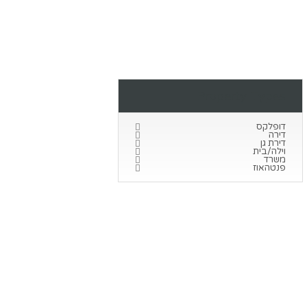
Property Types
דופלקס
דירה
דירת גן
וילה/בית
משרד
פנטהאוז