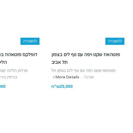
להשכרה
להשכרה
פנטהאוז שקט ויפה עם נוף לים בצפון
דופלקס פנטאהוז בכ
תל אביב
הליכ
פנטהאוז שקט ויפה עם נוף לים בצפון תל
מרחק הליכה קצר ל
אביב!…
More Details
בניימין בני
25,000ש"ח
17,000ש"