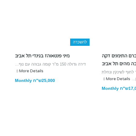
להשכרה
רם התימנים דקה
מיני פנטאוהז בגינדי תל אביב
ה מהים תל אביב
דירה גדולה 150 מ"ר קומה גבוהה עם נוף…
More Details
חוף לשינקין ונחלת
ין…
More Details
25,000ש"ח Monthly
ח Monthly