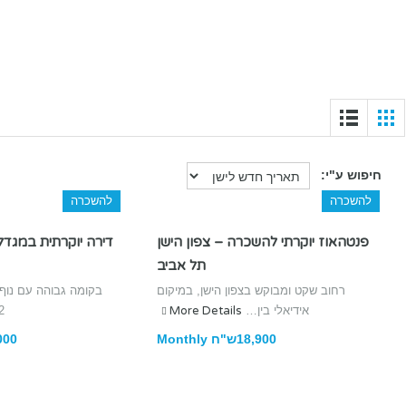
חיפוש ע"י:
להשכרה
להשכרה
פנטהאוז יוקרתי להשכרה – צפון הישן
דירה יוקרתית במגדל
תל אביב
רחוב שקט ומבוקש בצפון הישן, במיקום
אידיאלי בין…
More Details
2…
18,900ש"ח Monthly
25,000ש"