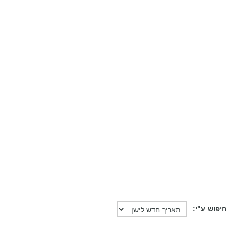
חיפוש ע"י: